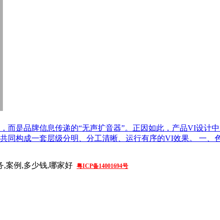
，而是品牌信息传递的“无声扩音器”。正因如此，产品VI设计中
同构成一套层级分明、分工清晰、运行有序的VI效果。 一、色
务,案例,多少钱,哪家好
粤ICP备14001694号