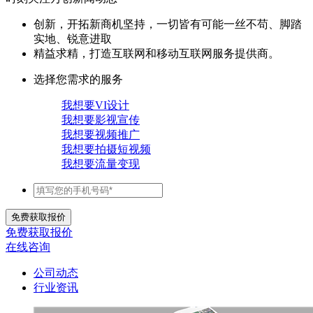
创新，开拓新商机坚持，一切皆有可能一丝不苟、脚踏
实地、锐意进取
精益求精，打造互联网和移动互联网服务提供商。
选择您需求的服务
我想要VI设计
我想要影视宣传
我想要视频推广
我想要拍摄短视频
我想要流量变现
免费获取报价
在线咨询
公司动态
行业资讯