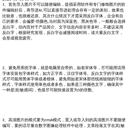
、首先导入图片不可以随便编辑，提倡采用软件和专门修饰图片的软
1
件编辑好后，再导进
可以直接导进处理会存有一定的差别，效果也
AI,
比较差，也很难还原。其次什么情况下才需采用反白字体，企业有自
己的要求，会偏爱
些颜色
当封面为深蓝色、黑灰色等，一般般会选择
-
,
反白字，但内页对于产品简介、文字信息内容非常多时，不建议采用
反白字，根据研究发现，反白字会减慢阅读时间，读大量反白文字，
会形成视觉疲劳。
、避免用系统字体，就是电脑里自带的，如老宋体等，尽可能用话用
2
字体安装包字体样式，如方正字库，汉仪字体等。反白文字的字体样
式尽可能用黑体字体或者楷体，避免用如老宋体那些线画较细的字体
样式，字体样式使用单色或者多色，如果是三种颜色文字，确保其中
一种是淡[敏感词]，色值尽可能快速设置为
的倍数。
5
、高清图片的模式要为
模式，置入或导入到的高清图片不要随便
3
cmyk
编写，要的话尽量在数字图像处理软件中处理，文章段落文字在其[敏