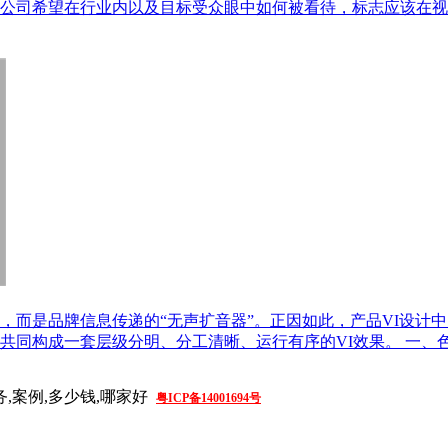
公司希望在行业内以及目标受众眼中如何被看待，标志应该在视
，而是品牌信息传递的“无声扩音器”。正因如此，产品VI设计中
同构成一套层级分明、分工清晰、运行有序的VI效果。 一、色
务,案例,多少钱,哪家好
粤ICP备14001694号