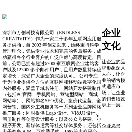
企业
深圳市万创科技有限公司（ENDLESS
CREATIVITY）作为一家二十多年互联网应用服
文化
务提供商，自 2003 年创立以来，始终秉持科学
管理理念，凭借专业技术和完善的售后服务，成
功赢得各个行业客户的广泛信赖与高度肯定。目
让企业的品
前，公司已拥有超过67000家互联网企业建站客
牌形象深入
户以及123000多个邮件用户，且用户数量持续稳
人心，让企
定增长，深受广大企业的深度认可。 公司专注
业的销售模
于为企业提供全方位的互联网和移动端数字化国
式适应市
内外服务，涵盖了域名注册、网站开发搭建制作
场，让企业
（包括PC官网、手机网站、营销型网站、商城
的销售绩效
网站等）、网站排名SEO优化、竞价代运营、全
更上一层。
网营销、国内外主机服务等一系列企业品牌网络
推广服务；同时提供 Logo 设计、VI&UI 设计、
画册制作等创意设计服务；以及公众号搭建、小
程序开发、新媒体运营等社交媒体服务；还包括
企业愿景
电子商务 B2B、百度爱采购、1688等电商平台