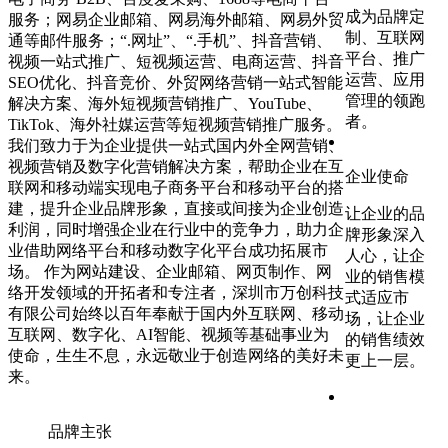
成为品牌定
服务；网易企业邮箱、网易海外邮箱、网易外贸
制、互联网
通等邮件服务；“.网址”、“.手机”、抖音营销、
平台、推广
视频一站式推广、短视频运营、电商运营、抖音
运营、应用
SEO优化、抖音竞价、外贸网络营销一站式智能
管理的领跑
解决方案、海外短视频营销推广、YouTube、
者。
TikTok、海外社媒运营等短视频营销推广服务。
我们致力于为企业提供一站式国内外全网营销、
视频营销及数字化营销解决方案，帮助企业在互
企业使命
联网和移动端实现电子商务平台和移动平台的搭
建，提升企业品牌形象，直接或间接为企业创造
让企业的品
利润，同时增强企业在行业中的竞争力，助力企
牌形象深入
业借助网络平台和移动数字化平台成功拓展市
人心，让企
场。 作为网站建设、企业邮箱、网页制作、网
业的销售模
络开发领域的开拓者和专注者，深圳市万创科技
式适应市
有限公司始终以百年奉献于国内外互联网、移动
场，让企业
互联网、数字化、AI智能、视频等基础事业为
的销售绩效
使命，生生不息，永远敬业于创造网络的美好未
更上一层。
来。
品牌主张