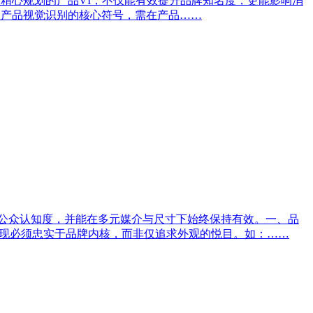
精心规划的产品VI，不仅能有效提升品牌知名度，更能影响消
是产品视觉识别的核心符号，需在产品……
升公众认知度，并能在多元媒介与尺寸下始终保持有效。一、品
呈现必须忠实于品牌内核，而非仅追求外观的悦目。如：……